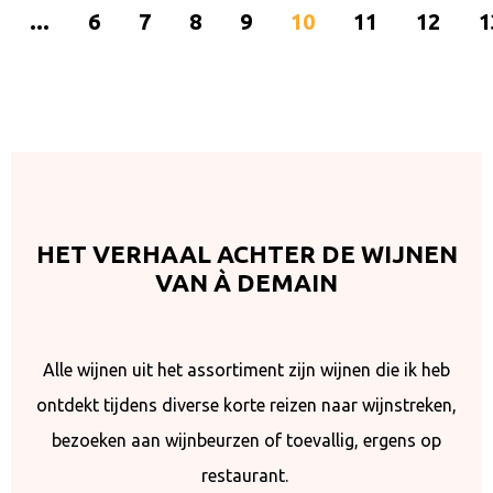
...
6
7
8
9
10
11
12
1
HET VERHAAL ACHTER DE WIJNEN
VAN À DEMAIN
Alle wijnen uit het assortiment zijn wijnen die ik heb
ontdekt tijdens diverse korte reizen naar wijnstreken,
bezoeken aan wijnbeurzen of toevallig, ergens op
restaurant.